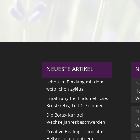
NEUESTE ARTIKEL
N
Leben im Einklang mit dem
Pr
weiblichen Zyklus
Ho
W
Ernährung bei Endometriose,
Brustkrebs, Teil 1, Sommer
Me
Die Borax-Kur bei
li
Wechseljahresbeschwerden
W
Creative Healing – eine alte
Heilweise neu entdeckt
Da