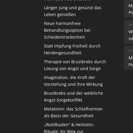
M
Länger jung und gesund das
Ps
Leben genießen
Neue hormonfreie
Pr
Behandlungsoption bei
W
Scheidentrockenheit
od
Statt Impfung Freiheit durch
Pr
Herdengesundheit
M
Therapie von Brustkrebs durch
Ps
Lösung von Angst und Sorge
Imagination, die Kraft der
Vorstellung und ihre Wirkung
Brustkrebs und der weibliche
Angst-Sorgekonflikt
Melatonin: das Schlafhormon
als Basis der Gesundheit
„Waldbaden“ & Heilstein-
Rituale: Ihr Weg zur