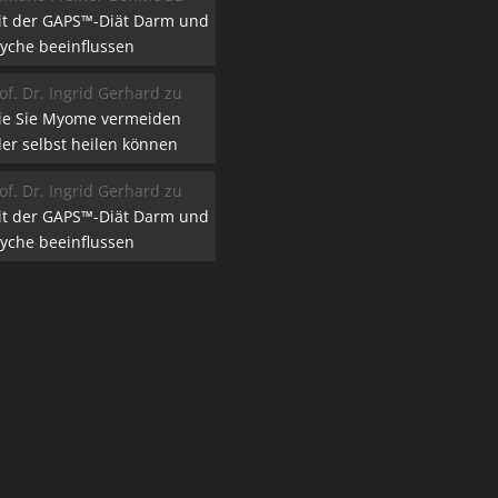
it der GAPS™-Diät Darm und
yche beeinflussen
of. Dr. Ingrid Gerhard
zu
ie Sie Myome vermeiden
er selbst heilen können
of. Dr. Ingrid Gerhard
zu
it der GAPS™-Diät Darm und
yche beeinflussen