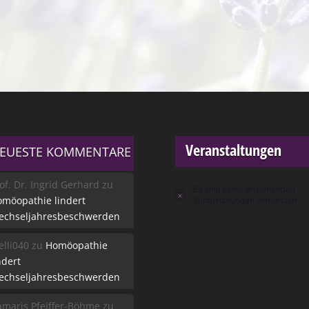
Veranstaltungen
EUESTE KOMMENTARE
of. Dr. Ingrid Gerhard
zu
Es sind keine anstehenden
Hinweis
möopathie lindert
Veranstaltungen vorhanden.
echseljahresbeschwerden
lli040
zu
Homöopathie
ndert
echseljahresbeschwerden
maris Pfeiffer-Böhme
zu