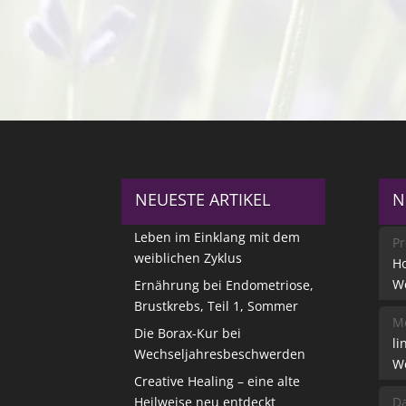
NEUESTE ARTIKEL
N
Leben im Einklang mit dem
Pr
weiblichen Zyklus
Ho
W
Ernährung bei Endometriose,
Brustkrebs, Teil 1, Sommer
Me
Die Borax-Kur bei
li
Wechseljahresbeschwerden
W
Creative Healing – eine alte
Heilweise neu entdeckt
Da