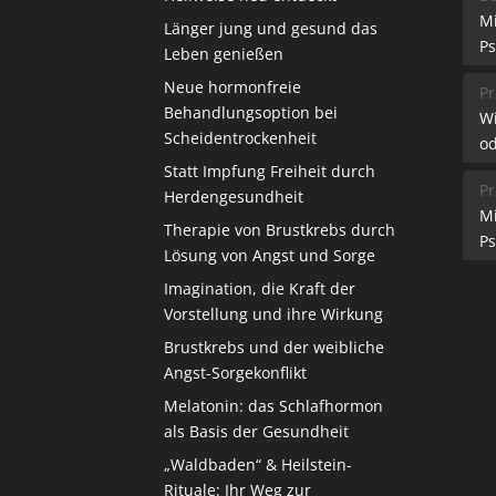
M
Länger jung und gesund das
Ps
Leben genießen
Neue hormonfreie
Pr
Behandlungsoption bei
W
Scheidentrockenheit
od
Statt Impfung Freiheit durch
Pr
Herdengesundheit
M
Therapie von Brustkrebs durch
Ps
Lösung von Angst und Sorge
Imagination, die Kraft der
Vorstellung und ihre Wirkung
Brustkrebs und der weibliche
Angst-Sorgekonflikt
Melatonin: das Schlafhormon
als Basis der Gesundheit
„Waldbaden“ & Heilstein-
Rituale: Ihr Weg zur