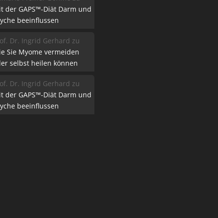
it der GAPS™-Diät Darm und
yche beeinflussen
of. Dr. Ingrid Gerhard
zu
ie Sie Myome vermeiden
er selbst heilen können
of. Dr. Ingrid Gerhard
zu
it der GAPS™-Diät Darm und
yche beeinflussen