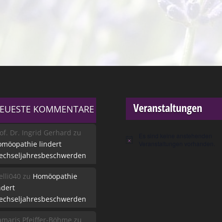
Veranstaltungen
EUESTE KOMMENTARE
of. Dr. Ingrid Gerhard
zu
Es sind keine anstehenden
Hinweis
möopathie lindert
Veranstaltungen vorhanden.
echseljahresbeschwerden
lli040
zu
Homöopathie
ndert
echseljahresbeschwerden
maris Pfeiffer-Böhme
zu