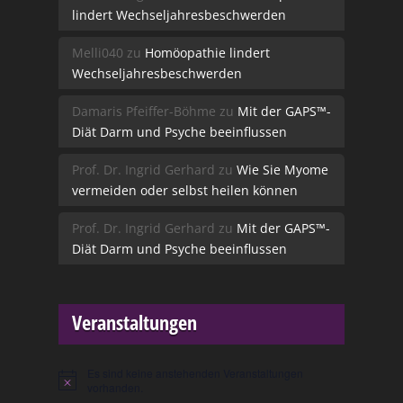
lindert Wechseljahresbeschwerden
Melli040
zu
Homöopathie lindert
Wechseljahresbeschwerden
Damaris Pfeiffer-Böhme
zu
Mit der GAPS™-
Diät Darm und Psyche beeinflussen
Prof. Dr. Ingrid Gerhard
zu
Wie Sie Myome
vermeiden oder selbst heilen können
Prof. Dr. Ingrid Gerhard
zu
Mit der GAPS™-
Diät Darm und Psyche beeinflussen
Veranstaltungen
Es sind keine anstehenden Veranstaltungen
Hinweis
vorhanden.