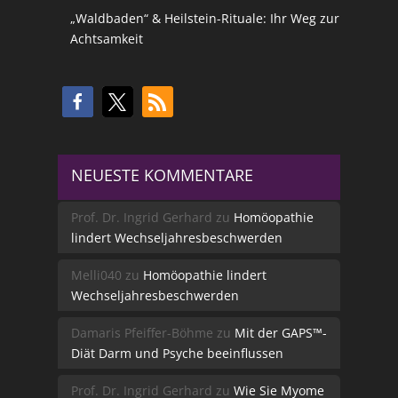
„Waldbaden“ & Heilstein-Rituale: Ihr Weg zur
Achtsamkeit
NEUESTE KOMMENTARE
Prof. Dr. Ingrid Gerhard
zu
Homöopathie
lindert Wechseljahresbeschwerden
Melli040
zu
Homöopathie lindert
Wechseljahresbeschwerden
Damaris Pfeiffer-Böhme
zu
Mit der GAPS™-
Diät Darm und Psyche beeinflussen
Prof. Dr. Ingrid Gerhard
zu
Wie Sie Myome