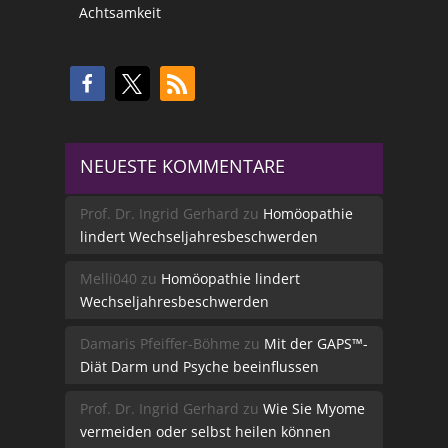
Achtsamkeit
NEUESTE KOMMENTARE
Prof. Dr. Ingrid Gerhard
zu
Homöopathie
lindert Wechseljahresbeschwerden
Melli040
zu
Homöopathie lindert
Wechseljahresbeschwerden
Damaris Pfeiffer-Böhme
zu
Mit der GAPS™-
Diät Darm und Psyche beeinflussen
Prof. Dr. Ingrid Gerhard
zu
Wie Sie Myome
vermeiden oder selbst heilen können