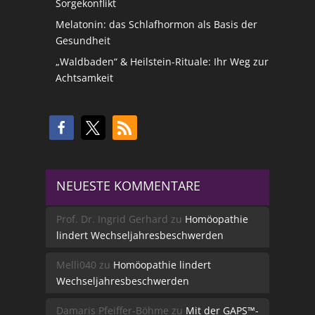
Sorgekonflikt
Melatonin: das Schlafhormon als Basis der
Gesundheit
„Waldbaden“ & Heilstein-Rituale: Ihr Weg zur
Achtsamkeit
NEUESTE KOMMENTARE
Prof. Dr. Ingrid Gerhard
zu
Homöopathie
lindert Wechseljahresbeschwerden
Melli040
zu
Homöopathie lindert
Wechseljahresbeschwerden
Damaris Pfeiffer-Böhme
zu
Mit der GAPS™-