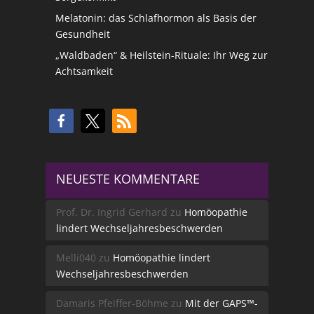
Melatonin: das Schlafhormon als Basis der
Gesundheit
„Waldbaden“ & Heilstein-Rituale: Ihr Weg zur
Achtsamkeit
NEUESTE KOMMENTARE
Prof. Dr. Ingrid Gerhard
zu
Homöopathie
lindert Wechseljahresbeschwerden
Melli040
zu
Homöopathie lindert
Wechseljahresbeschwerden
Damaris Pfeiffer-Böhme
zu
Mit der GAPS™-