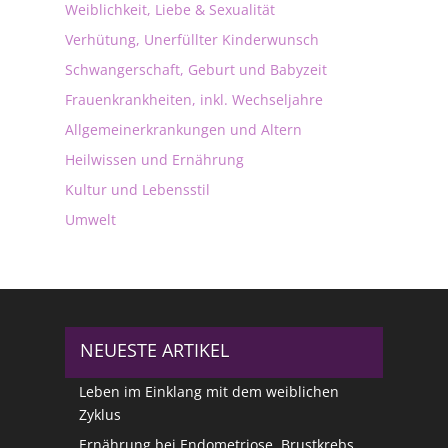
Weiblichkeit, Liebe & Sexualität
Verhütung, Unerfüllter Kinderwunsch
Schwangerschaft, Geburt und Babyzeit
Frauenkrankheiten, inkl. Wechseljahre
Allgemeinerkrankungen und Altern
Heilwissen und Ernährung
Kultur und Lebensstil
Umwelt
NEUESTE ARTIKEL
Leben im Einklang mit dem weiblichen
Zyklus
Ernährung bei Endometriose, Brustkrebs,