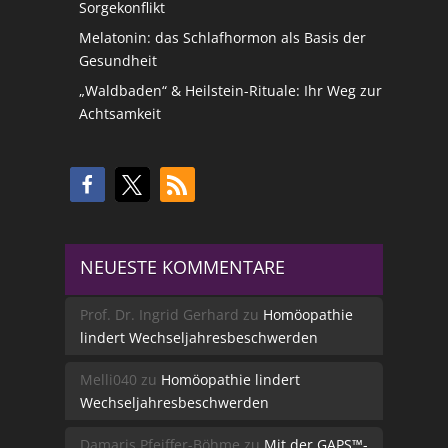
Sorgekonflikt
Melatonin: das Schlafhormon als Basis der
Gesundheit
„Waldbaden“ & Heilstein-Rituale: Ihr Weg zur
Achtsamkeit
NEUESTE KOMMENTARE
Prof. Dr. Ingrid Gerhard
zu
Homöopathie
lindert Wechseljahresbeschwerden
Melli040
zu
Homöopathie lindert
Wechseljahresbeschwerden
Damaris Pfeiffer-Böhme
zu
Mit der GAPS™-