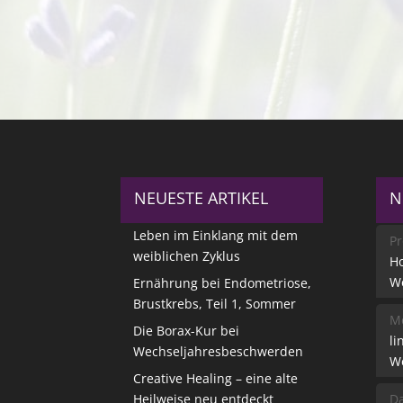
NEUESTE ARTIKEL
N
Leben im Einklang mit dem
Pr
weiblichen Zyklus
Ho
W
Ernährung bei Endometriose,
Brustkrebs, Teil 1, Sommer
Me
Die Borax-Kur bei
li
Wechseljahresbeschwerden
W
Creative Healing – eine alte
Heilweise neu entdeckt
Da