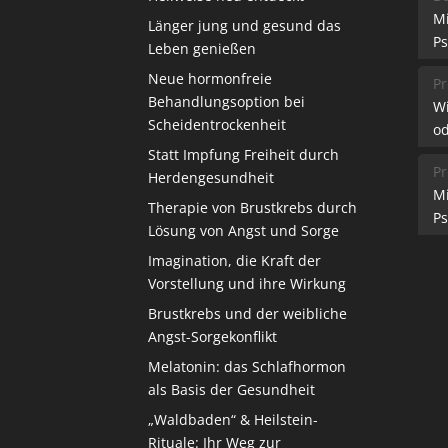
M
Länger jung und gesund das
Ps
Leben genießen
Neue hormonfreie
Pr
Behandlungsoption bei
W
Scheidentrockenheit
od
Statt Impfung Freiheit durch
Pr
Herdengesundheit
M
Therapie von Brustkrebs durch
Ps
Lösung von Angst und Sorge
Imagination, die Kraft der
Vorstellung und ihre Wirkung
Brustkrebs und der weibliche
Angst-Sorgekonflikt
Melatonin: das Schlafhormon
als Basis der Gesundheit
„Waldbaden“ & Heilstein-
Rituale: Ihr Weg zur