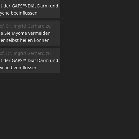
it der GAPS™-Diät Darm und
yche beeinflussen
of. Dr. Ingrid Gerhard
zu
ie Sie Myome vermeiden
er selbst heilen können
of. Dr. Ingrid Gerhard
zu
it der GAPS™-Diät Darm und
yche beeinflussen