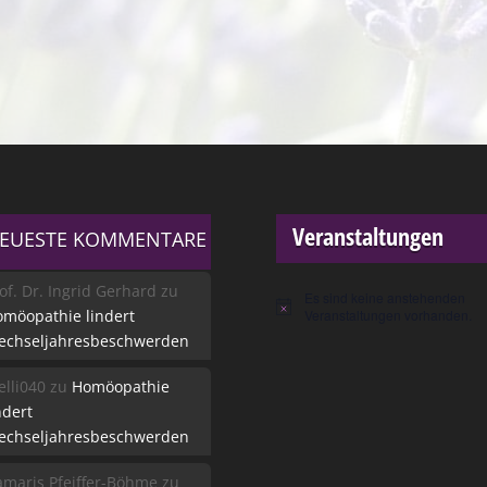
Veranstaltungen
EUESTE KOMMENTARE
of. Dr. Ingrid Gerhard
zu
Es sind keine anstehenden
Hinweis
möopathie lindert
Veranstaltungen vorhanden.
echseljahresbeschwerden
lli040
zu
Homöopathie
ndert
echseljahresbeschwerden
maris Pfeiffer-Böhme
zu