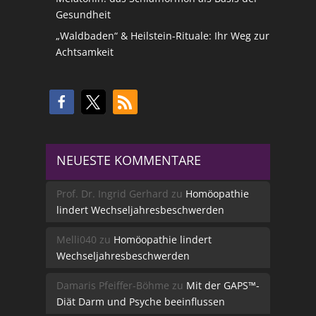
Gesundheit
„Waldbaden“ & Heilstein-Rituale: Ihr Weg zur
Achtsamkeit
NEUESTE KOMMENTARE
Prof. Dr. Ingrid Gerhard
zu
Homöopathie
lindert Wechseljahresbeschwerden
Melli040
zu
Homöopathie lindert
Wechseljahresbeschwerden
Damaris Pfeiffer-Böhme
zu
Mit der GAPS™-
Diät Darm und Psyche beeinflussen