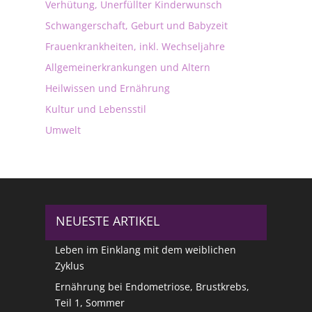
Verhütung, Unerfüllter Kinderwunsch
Schwangerschaft, Geburt und Babyzeit
Frauenkrankheiten, inkl. Wechseljahre
Allgemeinerkrankungen und Altern
Heilwissen und Ernährung
Kultur und Lebensstil
Umwelt
NEUESTE ARTIKEL
Leben im Einklang mit dem weiblichen
Zyklus
Ernährung bei Endometriose, Brustkrebs,
Teil 1, Sommer