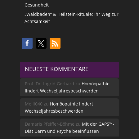
Gesundheit
„Waldbaden“ & Heilstein-Rituale: Ihr Weg zur
Achtsamkeit
NEUESTE KOMMENTARE
Prof. Dr. Ingrid Gerhard
zu
Homöopathie
lindert Wechseljahresbeschwerden
Melli040
zu
Homöopathie lindert
Wechseljahresbeschwerden
Damaris Pfeiffer-Böhme
zu
Mit der GAPS™-
Diät Darm und Psyche beeinflussen