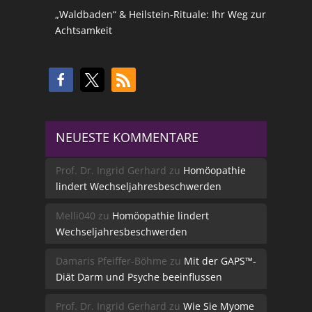
„Waldbaden“ & Heilstein-Rituale: Ihr Weg zur
Achtsamkeit
NEUESTE KOMMENTARE
Prof. Dr. Ingrid Gerhard
zu
Homöopathie
lindert Wechseljahresbeschwerden
Melli040
zu
Homöopathie lindert
Wechseljahresbeschwerden
Damaris Pfeiffer-Böhme
zu
Mit der GAPS™-
Diät Darm und Psyche beeinflussen
Prof. Dr. Ingrid Gerhard
zu
Wie Sie Myome