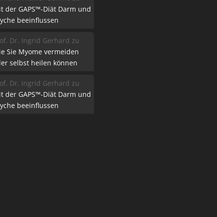
it der GAPS™-Diät Darm und
yche beeinflussen
of. Dr. Ingrid Gerhard
zu
ie Sie Myome vermeiden
er selbst heilen können
of. Dr. Ingrid Gerhard
zu
it der GAPS™-Diät Darm und
yche beeinflussen