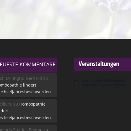
Veranstaltungen
EUESTE KOMMENTARE
of. Dr. Ingrid Gerhard
zu
Es sind keine anstehenden
Hinweis
möopathie lindert
Veranstaltungen vorhanden.
echseljahresbeschwerden
lli040
zu
Homöopathie
ndert
echseljahresbeschwerden
maris Pfeiffer-Böhme
zu