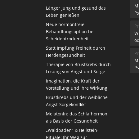
M
Länger jung und gesund das
Ps
Leben genießen
Neue hormonfreie
Pr
Behandlungsoption bei
W
Scheidentrockenheit
od
Statt Impfung Freiheit durch
Pr
Herdengesundheit
M
Therapie von Brustkrebs durch
Ps
Lösung von Angst und Sorge
Imagination, die Kraft der
Vorstellung und ihre Wirkung
Brustkrebs und der weibliche
Angst-Sorgekonflikt
Melatonin: das Schlafhormon
als Basis der Gesundheit
„Waldbaden“ & Heilstein-
Rituale: Ihr Weg zur