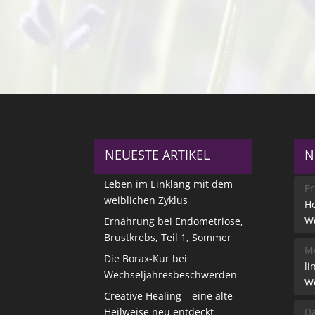
NEUESTE ARTIKEL
N
Leben im Einklang mit dem
Pr
weiblichen Zyklus
Ho
W
Ernährung bei Endometriose,
Brustkrebs, Teil 1, Sommer
Me
Die Borax-Kur bei
li
Wechseljahresbeschwerden
W
Creative Healing – eine alte
Heilweise neu entdeckt
Da