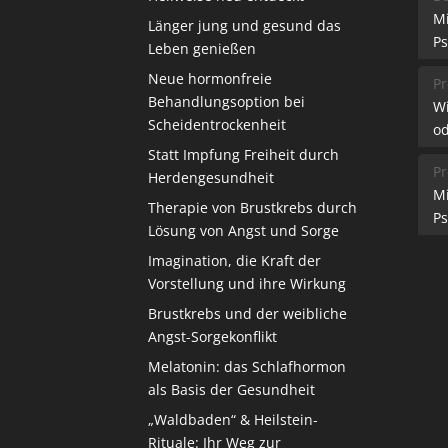
M
Länger jung und gesund das
Ps
Leben genießen
Neue hormonfreie
Pr
Behandlungsoption bei
W
Scheidentrockenheit
od
Statt Impfung Freiheit durch
Pr
Herdengesundheit
M
Therapie von Brustkrebs durch
Ps
Lösung von Angst und Sorge
Imagination, die Kraft der
Vorstellung und ihre Wirkung
Brustkrebs und der weibliche
Angst-Sorgekonflikt
Melatonin: das Schlafhormon
als Basis der Gesundheit
„Waldbaden“ & Heilstein-
Rituale: Ihr Weg zur