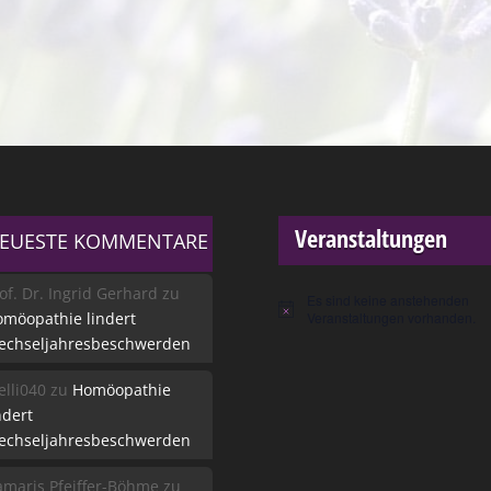
Veranstaltungen
EUESTE KOMMENTARE
of. Dr. Ingrid Gerhard
zu
Es sind keine anstehenden
Hinweis
möopathie lindert
Veranstaltungen vorhanden.
echseljahresbeschwerden
lli040
zu
Homöopathie
ndert
echseljahresbeschwerden
maris Pfeiffer-Böhme
zu