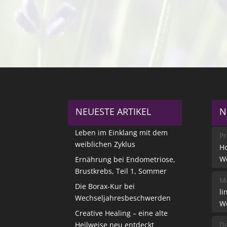
NEUESTE ARTIKEL
N
Leben im Einklang mit dem
Pr
weiblichen Zyklus
Ho
W
Ernährung bei Endometriose,
Brustkrebs, Teil 1, Sommer
Me
Die Borax-Kur bei
li
Wechseljahresbeschwerden
W
Creative Healing – eine alte
Heilweise neu entdeckt
Da