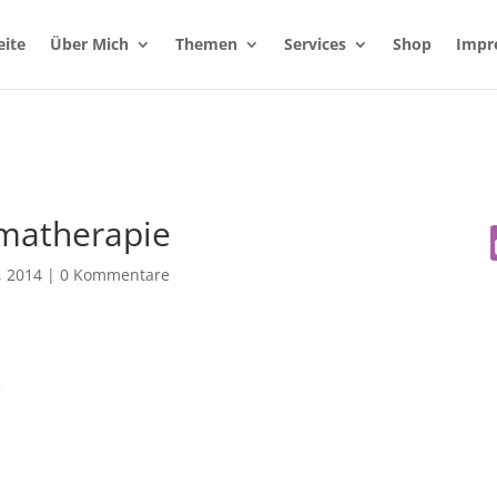
eite
Über Mich
Themen
Services
Shop
Impr
matherapie
, 2014
|
0 Kommentare