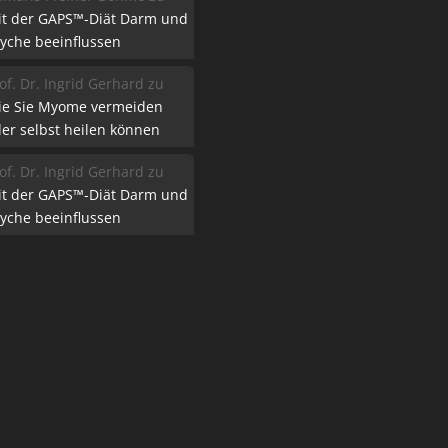
it der GAPS™-Diät Darm und
yche beeinflussen
of. Dr. Ingrid Gerhard
zu
ie Sie Myome vermeiden
er selbst heilen können
of. Dr. Ingrid Gerhard
zu
it der GAPS™-Diät Darm und
yche beeinflussen