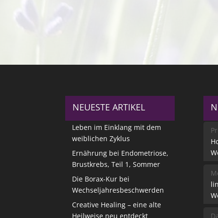
NEUESTE ARTIKEL
N
Leben im Einklang mit dem
Pr
weiblichen Zyklus
Ho
W
Ernährung bei Endometriose,
Brustkrebs, Teil 1, Sommer
Me
Die Borax-Kur bei
li
Wechseljahresbeschwerden
W
Creative Healing – eine alte
Heilweise neu entdeckt
Da