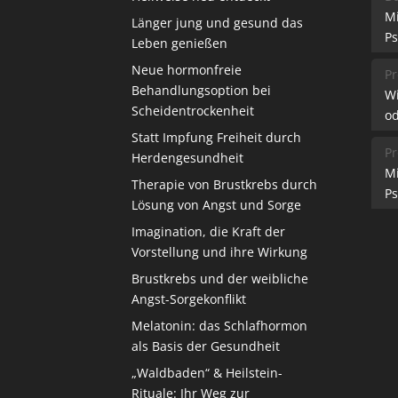
M
Länger jung und gesund das
Ps
Leben genießen
Neue hormonfreie
Pr
Behandlungsoption bei
W
Scheidentrockenheit
od
Statt Impfung Freiheit durch
Pr
Herdengesundheit
M
Therapie von Brustkrebs durch
Ps
Lösung von Angst und Sorge
Imagination, die Kraft der
Vorstellung und ihre Wirkung
Brustkrebs und der weibliche
Angst-Sorgekonflikt
Melatonin: das Schlafhormon
als Basis der Gesundheit
„Waldbaden“ & Heilstein-
Rituale: Ihr Weg zur