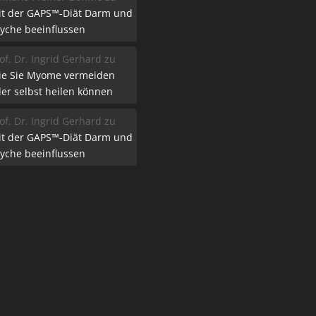
it der GAPS™-Diät Darm und
yche beeinflussen
of. Dr. Ingrid Gerhard
zu
ie Sie Myome vermeiden
er selbst heilen können
of. Dr. Ingrid Gerhard
zu
it der GAPS™-Diät Darm und
yche beeinflussen