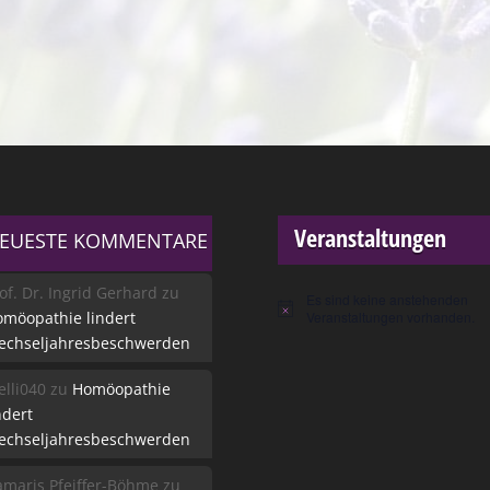
Veranstaltungen
EUESTE KOMMENTARE
of. Dr. Ingrid Gerhard
zu
Es sind keine anstehenden
Hinweis
möopathie lindert
Veranstaltungen vorhanden.
echseljahresbeschwerden
lli040
zu
Homöopathie
ndert
echseljahresbeschwerden
maris Pfeiffer-Böhme
zu