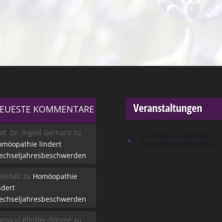
Veranstaltungen
EUESTE KOMMENTARE
of. Dr. Ingrid Gerhard
zu
Es sind keine anstehenden
Hinweis
möopathie lindert
Veranstaltungen vorhanden.
echseljahresbeschwerden
lli040
zu
Homöopathie
ndert
echseljahresbeschwerden
maris Pfeiffer-Böhme
zu