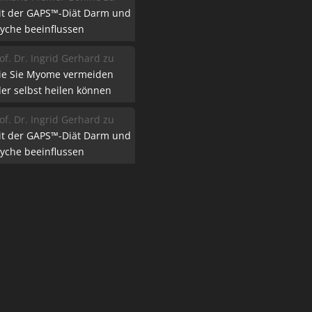
it der GAPS™-Diät Darm und
yche beeinflussen
of. Dr. Ingrid Gerhard
zu
ie Sie Myome vermeiden
er selbst heilen können
of. Dr. Ingrid Gerhard
zu
it der GAPS™-Diät Darm und
yche beeinflussen