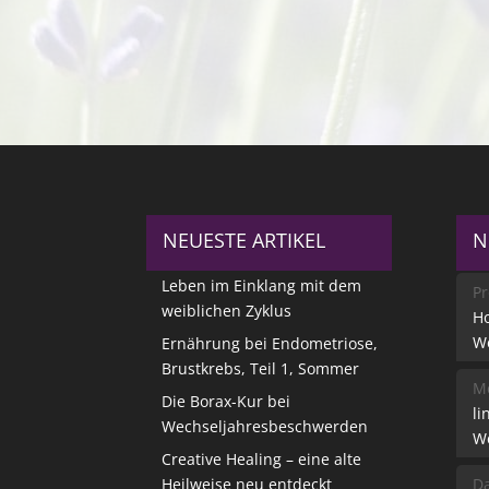
NEUESTE ARTIKEL
N
Leben im Einklang mit dem
Pr
weiblichen Zyklus
Ho
W
Ernährung bei Endometriose,
Brustkrebs, Teil 1, Sommer
Me
Die Borax-Kur bei
li
Wechseljahresbeschwerden
W
Creative Healing – eine alte
Heilweise neu entdeckt
Da