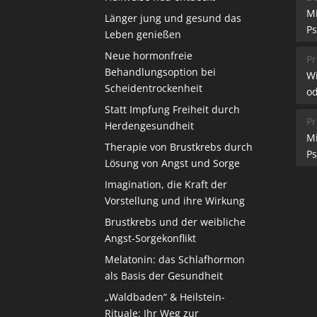
M
Länger jung und gesund das
Ps
Leben genießen
Neue hormonfreie
Pr
Behandlungsoption bei
W
Scheidentrockenheit
od
Statt Impfung Freiheit durch
Pr
Herdengesundheit
M
Therapie von Brustkrebs durch
Ps
Lösung von Angst und Sorge
Imagination, die Kraft der
Vorstellung und ihre Wirkung
Brustkrebs und der weibliche
Angst-Sorgekonflikt
Melatonin: das Schlafhormon
als Basis der Gesundheit
„Waldbaden“ & Heilstein-
Rituale: Ihr Weg zur