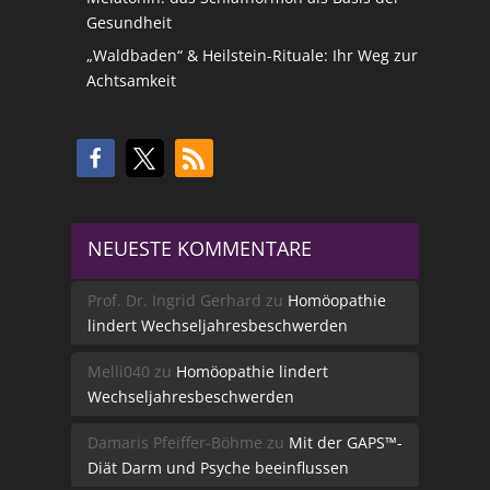
Gesundheit
„Waldbaden“ & Heilstein-Rituale: Ihr Weg zur
Achtsamkeit
NEUESTE KOMMENTARE
Prof. Dr. Ingrid Gerhard
zu
Homöopathie
lindert Wechseljahresbeschwerden
Melli040
zu
Homöopathie lindert
Wechseljahresbeschwerden
Damaris Pfeiffer-Böhme
zu
Mit der GAPS™-
Diät Darm und Psyche beeinflussen