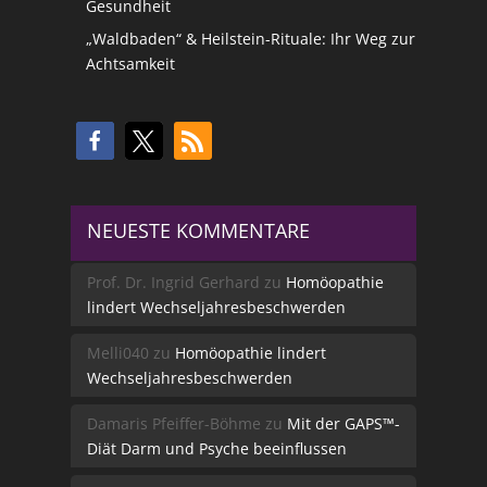
Gesundheit
„Waldbaden“ & Heilstein-Rituale: Ihr Weg zur
Achtsamkeit
NEUESTE KOMMENTARE
Prof. Dr. Ingrid Gerhard
zu
Homöopathie
lindert Wechseljahresbeschwerden
Melli040
zu
Homöopathie lindert
Wechseljahresbeschwerden
Damaris Pfeiffer-Böhme
zu
Mit der GAPS™-
Diät Darm und Psyche beeinflussen