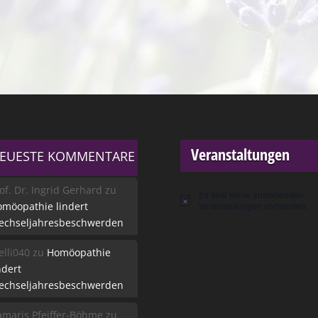
Veranstaltungen
EUESTE KOMMENTARE
of. Dr. Ingrid Gerhard
zu
Es sind keine anstehenden
Hinweis
möopathie lindert
Veranstaltungen vorhanden.
echseljahresbeschwerden
lli040
zu
Homöopathie
ndert
echseljahresbeschwerden
maris Pfeiffer-Böhme
zu