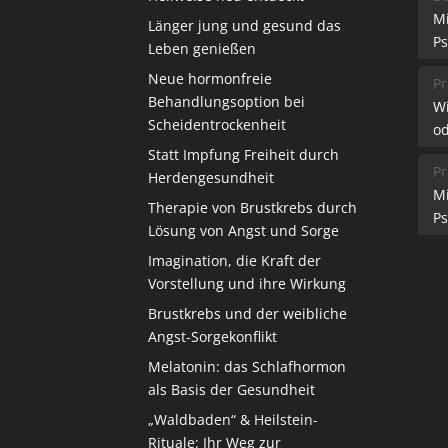
M
Länger jung und gesund das
Ps
Leben genießen
Neue hormonfreie
Pr
Behandlungsoption bei
W
Scheidentrockenheit
od
Statt Impfung Freiheit durch
Pr
Herdengesundheit
M
Therapie von Brustkrebs durch
Ps
Lösung von Angst und Sorge
Imagination, die Kraft der
Vorstellung und ihre Wirkung
Brustkrebs und der weibliche
Angst-Sorgekonflikt
Melatonin: das Schlafhormon
als Basis der Gesundheit
„Waldbaden“ & Heilstein-
Rituale: Ihr Weg zur