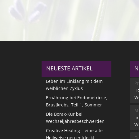
NEUESTE ARTIKEL
N
Leben im Einklang mit dem
Pr
weiblichen Zyklus
Ho
W
Ernährung bei Endometriose,
Brustkrebs, Teil 1, Sommer
Me
Die Borax-Kur bei
li
Wechseljahresbeschwerden
W
Creative Healing – eine alte
Heilweise neu entdeckt
Da