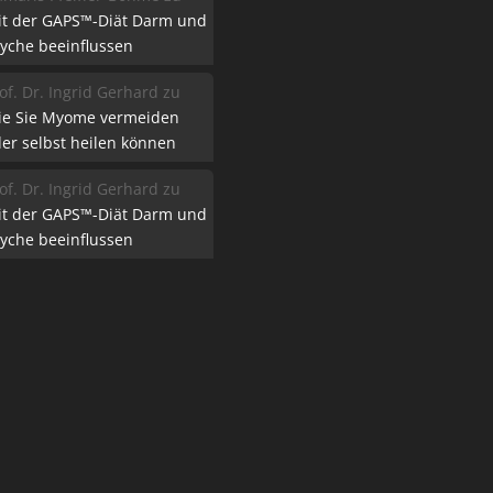
it der GAPS™-Diät Darm und
yche beeinflussen
of. Dr. Ingrid Gerhard
zu
ie Sie Myome vermeiden
er selbst heilen können
of. Dr. Ingrid Gerhard
zu
it der GAPS™-Diät Darm und
yche beeinflussen