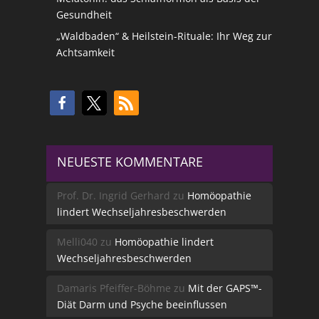
Gesundheit
„Waldbaden“ & Heilstein-Rituale: Ihr Weg zur
Achtsamkeit
NEUESTE KOMMENTARE
Prof. Dr. Ingrid Gerhard
zu
Homöopathie
lindert Wechseljahresbeschwerden
Melli040
zu
Homöopathie lindert
Wechseljahresbeschwerden
Damaris Pfeiffer-Böhme
zu
Mit der GAPS™-
Diät Darm und Psyche beeinflussen