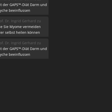
it der GAPS™-Diät Darm und
yche beeinflussen
of. Dr. Ingrid Gerhard
zu
ie Sie Myome vermeiden
er selbst heilen können
of. Dr. Ingrid Gerhard
zu
it der GAPS™-Diät Darm und
yche beeinflussen