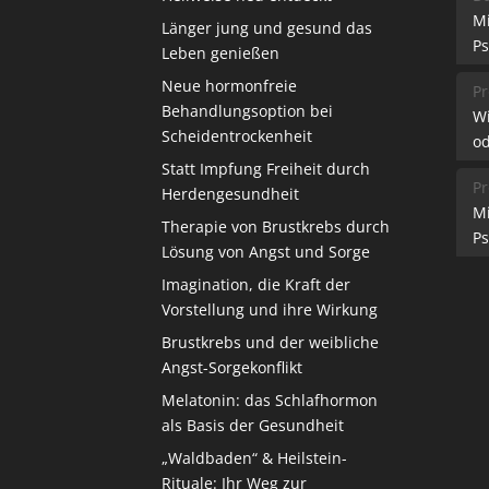
M
Länger jung und gesund das
Ps
Leben genießen
Neue hormonfreie
Pr
Behandlungsoption bei
W
Scheidentrockenheit
od
Statt Impfung Freiheit durch
Pr
Herdengesundheit
M
Therapie von Brustkrebs durch
Ps
Lösung von Angst und Sorge
Imagination, die Kraft der
Vorstellung und ihre Wirkung
Brustkrebs und der weibliche
Angst-Sorgekonflikt
Melatonin: das Schlafhormon
als Basis der Gesundheit
„Waldbaden“ & Heilstein-
Rituale: Ihr Weg zur