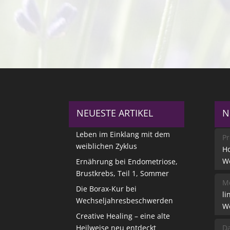
NEUESTE ARTIKEL
N
Leben im Einklang mit dem
Pr
weiblichen Zyklus
Ho
W
Ernährung bei Endometriose,
Brustkrebs, Teil 1, Sommer
Me
Die Borax-Kur bei
li
Wechseljahresbeschwerden
W
Creative Healing – eine alte
Heilweise neu entdeckt
Da