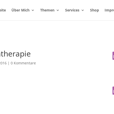
eite
Über Mich
Themen
Services
Shop
Impr
ntherapie
2016
|
0 Kommentare