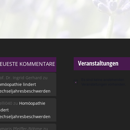
Veranstaltungen
EUESTE KOMMENTARE
of. Dr. Ingrid Gerhard
zu
Es sind keine anstehenden
Hinweis
möopathie lindert
Veranstaltungen vorhanden.
echseljahresbeschwerden
lli040
zu
Homöopathie
ndert
echseljahresbeschwerden
maris Pfeiffer-Böhme
zu