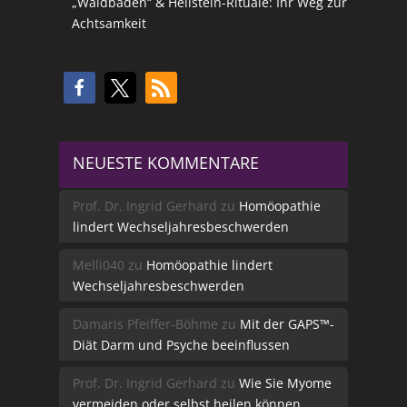
„Waldbaden“ & Heilstein-Rituale: Ihr Weg zur
Achtsamkeit
NEUESTE KOMMENTARE
Prof. Dr. Ingrid Gerhard
zu
Homöopathie
lindert Wechseljahresbeschwerden
Melli040
zu
Homöopathie lindert
Wechseljahresbeschwerden
Damaris Pfeiffer-Böhme
zu
Mit der GAPS™-
Diät Darm und Psyche beeinflussen
Prof. Dr. Ingrid Gerhard
zu
Wie Sie Myome
vermeiden oder selbst heilen können