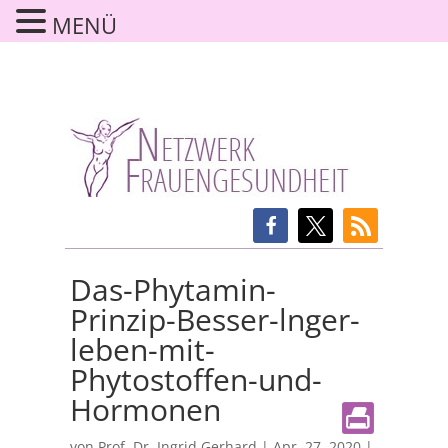
MENÜ
Das-Phytamin-
Prinzip-Besser-lnger-
leben-mit-
Phytostoffen-und-
Hormonen
von
Prof. Dr. Ingrid Gerhard
|
Apr. 27, 2020
|