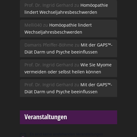
Prof. Dr. Ingrid Gerhard
zu
Homöopathie
lindert Wechseljahresbeschwerden
Melli040
zu
Homöopathie lindert
Wechseljahresbeschwerden
Damaris Pfeiffer-Böhme
zu
Mit der GAPS™-
Diät Darm und Psyche beeinflussen
Prof. Dr. Ingrid Gerhard
zu
Wie Sie Myome
vermeiden oder selbst heilen können
Prof. Dr. Ingrid Gerhard
zu
Mit der GAPS™-
Diät Darm und Psyche beeinflussen
Veranstaltungen
Es sind keine anstehenden Veranstaltungen