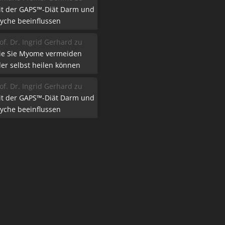
it der GAPS™-Diät Darm und
yche beeinflussen
of. Dr. Ingrid Gerhard
zu
ie Sie Myome vermeiden
er selbst heilen können
of. Dr. Ingrid Gerhard
zu
it der GAPS™-Diät Darm und
yche beeinflussen