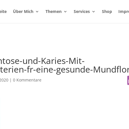
eite
Über Mich
Themen
Services
Shop
Impr
tose-und-Karies-Mit-
terien-fr-eine-gesunde-Mundflo
 2020
|
0 Kommentare