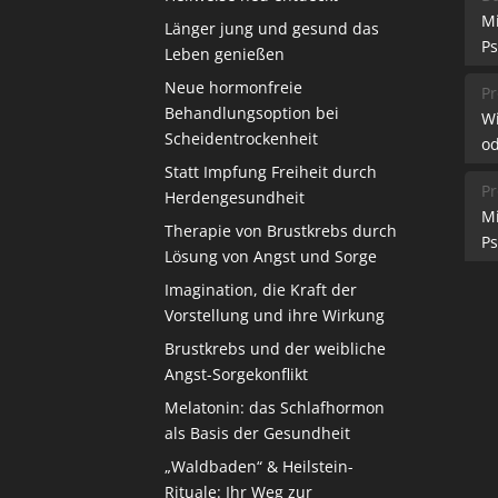
M
Länger jung und gesund das
Ps
Leben genießen
Neue hormonfreie
Pr
Behandlungsoption bei
W
Scheidentrockenheit
od
Statt Impfung Freiheit durch
Pr
Herdengesundheit
M
Therapie von Brustkrebs durch
Ps
Lösung von Angst und Sorge
Imagination, die Kraft der
Vorstellung und ihre Wirkung
Brustkrebs und der weibliche
Angst-Sorgekonflikt
Melatonin: das Schlafhormon
als Basis der Gesundheit
„Waldbaden“ & Heilstein-
Rituale: Ihr Weg zur