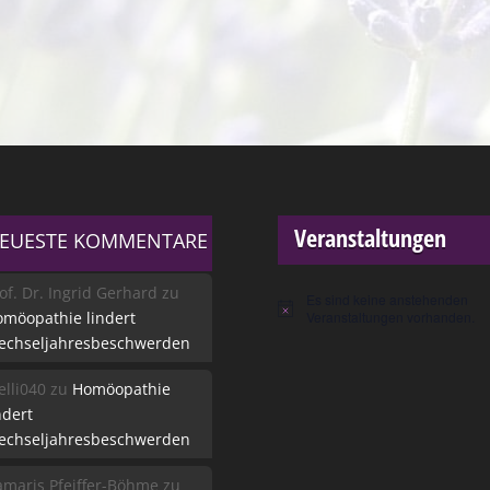
Veranstaltungen
EUESTE KOMMENTARE
of. Dr. Ingrid Gerhard
zu
Es sind keine anstehenden
Hinweis
möopathie lindert
Veranstaltungen vorhanden.
echseljahresbeschwerden
lli040
zu
Homöopathie
ndert
echseljahresbeschwerden
maris Pfeiffer-Böhme
zu