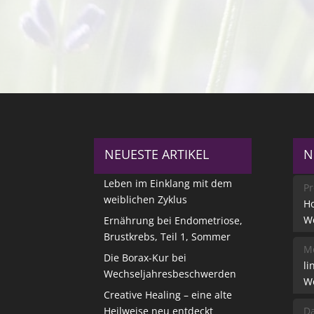
NEUESTE ARTIKEL
N
Leben im Einklang mit dem
Pr
weiblichen Zyklus
Ho
W
Ernährung bei Endometriose,
Brustkrebs, Teil 1, Sommer
Me
Die Borax-Kur bei
li
Wechseljahresbeschwerden
W
Creative Healing – eine alte
Heilweise neu entdeckt
Da