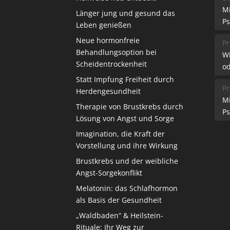
M
Länger jung und gesund das
Ps
Leben genießen
Neue hormonfreie
Pr
Behandlungsoption bei
W
Scheidentrockenheit
od
Statt Impfung Freiheit durch
Pr
Herdengesundheit
M
Therapie von Brustkrebs durch
Ps
Lösung von Angst und Sorge
Imagination, die Kraft der
Vorstellung und ihre Wirkung
Brustkrebs und der weibliche
Angst-Sorgekonflikt
Melatonin: das Schlafhormon
als Basis der Gesundheit
„Waldbaden“ & Heilstein-
Rituale: Ihr Weg zur