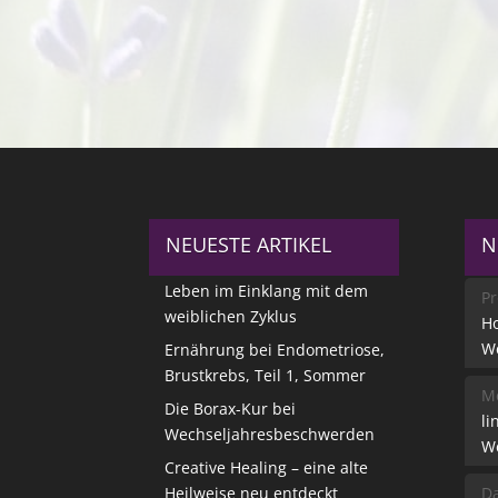
NEUESTE ARTIKEL
N
Leben im Einklang mit dem
Pr
weiblichen Zyklus
Ho
W
Ernährung bei Endometriose,
Brustkrebs, Teil 1, Sommer
Me
Die Borax-Kur bei
li
Wechseljahresbeschwerden
W
Creative Healing – eine alte
Heilweise neu entdeckt
Da