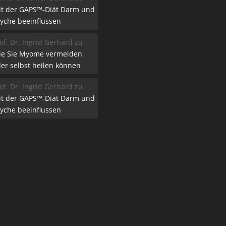
it der GAPS™-Diät Darm und
yche beeinflussen
of. Dr. Ingrid Gerhard
zu
ie Sie Myome vermeiden
er selbst heilen können
of. Dr. Ingrid Gerhard
zu
it der GAPS™-Diät Darm und
yche beeinflussen