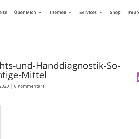
eite
Über Mich
Themen
Services
Shop
Impr
chts-und-Handdiagnostik-So-
htige-Mittel
 2020
|
0 Kommentare