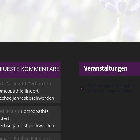
Veranstaltungen
EUESTE KOMMENTARE
of. Dr. Ingrid Gerhard
zu
Es sind keine anstehenden
Hinweis
möopathie lindert
Veranstaltungen vorhanden.
echseljahresbeschwerden
lli040
zu
Homöopathie
ndert
echseljahresbeschwerden
maris Pfeiffer-Böhme
zu