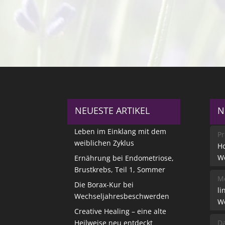
NEUESTE ARTIKEL
N
Leben im Einklang mit dem
Pr
weiblichen Zyklus
Ho
W
Ernährung bei Endometriose,
Brustkrebs, Teil 1, Sommer
Me
Die Borax-Kur bei
li
Wechseljahresbeschwerden
W
Creative Healing – eine alte
Heilweise neu entdeckt
Da