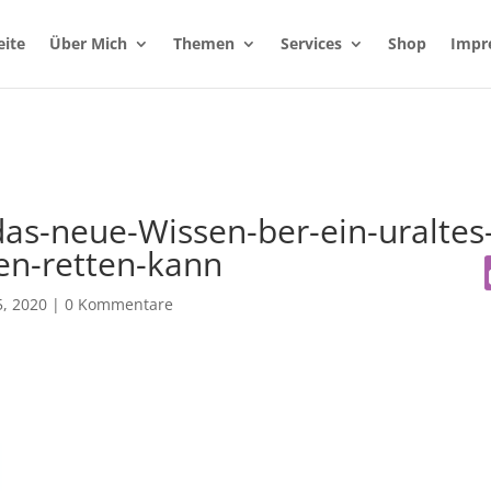
eite
Über Mich
Themen
Services
Shop
Impr
das-neue-Wissen-ber-ein-uraltes
ben-retten-kann
, 2020
|
0 Kommentare