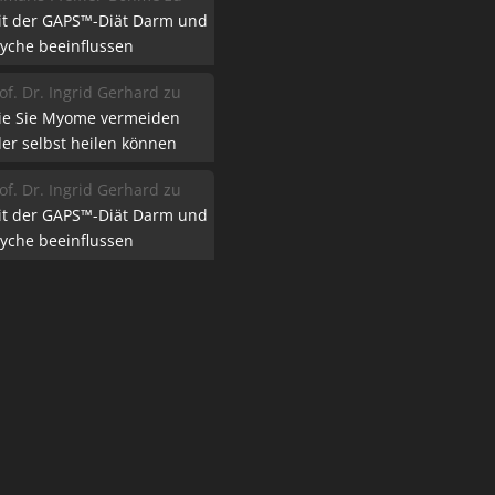
it der GAPS™-Diät Darm und
yche beeinflussen
of. Dr. Ingrid Gerhard
zu
ie Sie Myome vermeiden
er selbst heilen können
of. Dr. Ingrid Gerhard
zu
it der GAPS™-Diät Darm und
yche beeinflussen