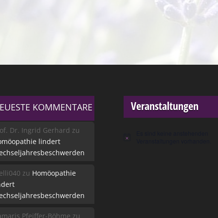
Veranstaltungen
EUESTE KOMMENTARE
of. Dr. Ingrid Gerhard
zu
Es sind keine anstehenden
Hinweis
möopathie lindert
Veranstaltungen vorhanden.
echseljahresbeschwerden
lli040
zu
Homöopathie
ndert
echseljahresbeschwerden
maris Pfeiffer-Böhme
zu