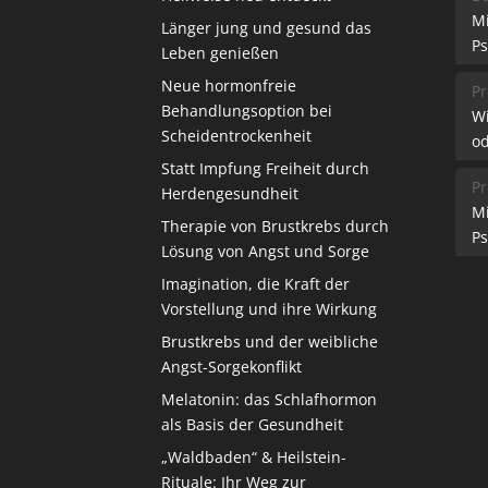
M
Länger jung und gesund das
Ps
Leben genießen
Neue hormonfreie
Pr
Behandlungsoption bei
W
Scheidentrockenheit
od
Statt Impfung Freiheit durch
Pr
Herdengesundheit
M
Therapie von Brustkrebs durch
Ps
Lösung von Angst und Sorge
Imagination, die Kraft der
Vorstellung und ihre Wirkung
Brustkrebs und der weibliche
Angst-Sorgekonflikt
Melatonin: das Schlafhormon
als Basis der Gesundheit
„Waldbaden“ & Heilstein-
Rituale: Ihr Weg zur