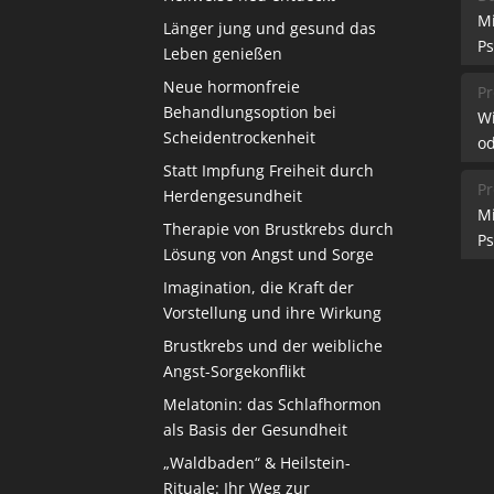
M
Länger jung und gesund das
Ps
Leben genießen
Neue hormonfreie
Pr
Behandlungsoption bei
W
Scheidentrockenheit
od
Statt Impfung Freiheit durch
Pr
Herdengesundheit
M
Therapie von Brustkrebs durch
Ps
Lösung von Angst und Sorge
Imagination, die Kraft der
Vorstellung und ihre Wirkung
Brustkrebs und der weibliche
Angst-Sorgekonflikt
Melatonin: das Schlafhormon
als Basis der Gesundheit
„Waldbaden“ & Heilstein-
Rituale: Ihr Weg zur