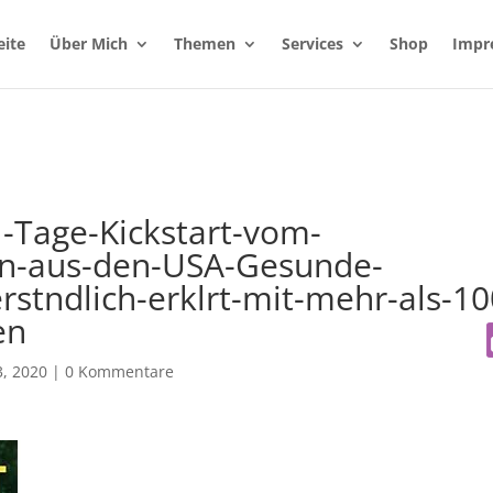
eite
Über Mich
Themen
Services
Shop
Impr
1-Tage-Kickstart-vom-
n-aus-den-USA-Gesunde-
rstndlich-erklrt-mit-mehr-als-10
en
, 2020
|
0 Kommentare