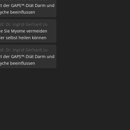
it der GAPS™-Diät Darm und
yche beeinflussen
of. Dr. Ingrid Gerhard
zu
ie Sie Myome vermeiden
er selbst heilen können
of. Dr. Ingrid Gerhard
zu
it der GAPS™-Diät Darm und
yche beeinflussen