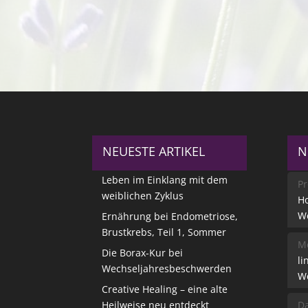
NEUESTE ARTIKEL
N
Leben im Einklang mit dem
Pr
weiblichen Zyklus
Ho
W
Ernährung bei Endometriose,
Brustkrebs, Teil 1, Sommer
Me
Die Borax-Kur bei
li
Wechseljahresbeschwerden
W
Creative Healing – eine alte
Heilweise neu entdeckt
Da