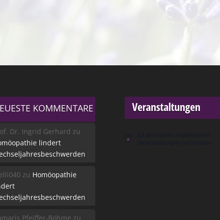
Veranstaltungen
EUESTE KOMMENTARE
of. Dr. Ingrid Gerhard
zu
Es sind keine anstehenden
Hinweis
möopathie lindert
Veranstaltungen vorhanden.
echseljahresbeschwerden
lli040
zu
Homöopathie
ndert
echseljahresbeschwerden
maris Pfeiffer-Böhme
zu