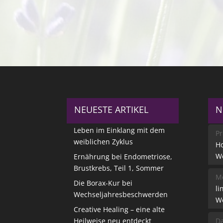
NEUESTE ARTIKEL
N
Leben im Einklang mit dem
Pr
weiblichen Zyklus
Ho
W
Ernährung bei Endometriose,
Brustkrebs, Teil 1, Sommer
Me
Die Borax-Kur bei
li
Wechseljahresbeschwerden
W
Creative Healing – eine alte
Heilweise neu entdeckt
Da