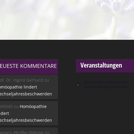
Veranstaltungen
EUESTE KOMMENTARE
of. Dr. Ingrid Gerhard
zu
Es sind keine anstehenden
Hinweis
möopathie lindert
Veranstaltungen vorhanden.
echseljahresbeschwerden
lli040
zu
Homöopathie
ndert
echseljahresbeschwerden
maris Pfeiffer-Böhme
zu