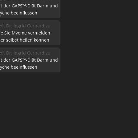
it der GAPS™-Diät Darm und
yche beeinflussen
of. Dr. Ingrid Gerhard
zu
ie Sie Myome vermeiden
er selbst heilen können
of. Dr. Ingrid Gerhard
zu
it der GAPS™-Diät Darm und
yche beeinflussen