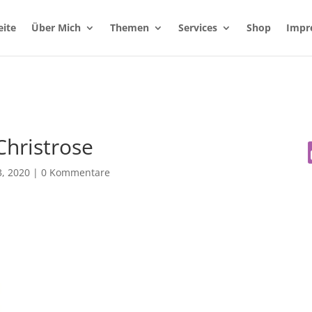
eite
Über Mich
Themen
Services
Shop
Impr
Christrose
, 2020
|
0 Kommentare