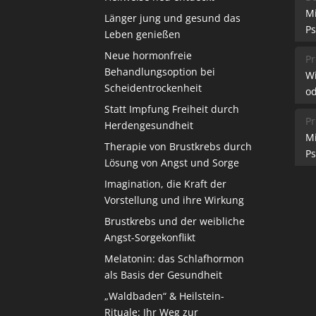
M
Länger jung und gesund das
Ps
Leben genießen
Neue hormonfreie
Pr
Behandlungsoption bei
W
Scheidentrockenheit
od
Statt Impfung Freiheit durch
Pr
Herdengesundheit
M
Therapie von Brustkrebs durch
Ps
Lösung von Angst und Sorge
Imagination, die Kraft der
Vorstellung und ihre Wirkung
Brustkrebs und der weibliche
Angst-Sorgekonflikt
Melatonin: das Schlafhormon
als Basis der Gesundheit
„Waldbaden“ & Heilstein-
Rituale: Ihr Weg zur