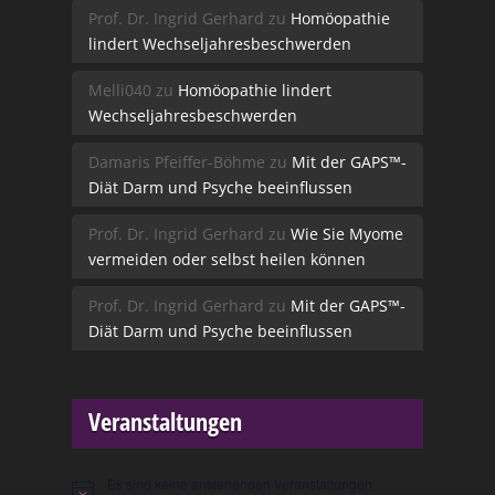
Prof. Dr. Ingrid Gerhard
zu
Homöopathie
lindert Wechseljahresbeschwerden
Melli040
zu
Homöopathie lindert
Wechseljahresbeschwerden
Damaris Pfeiffer-Böhme
zu
Mit der GAPS™-
Diät Darm und Psyche beeinflussen
Prof. Dr. Ingrid Gerhard
zu
Wie Sie Myome
vermeiden oder selbst heilen können
Prof. Dr. Ingrid Gerhard
zu
Mit der GAPS™-
Diät Darm und Psyche beeinflussen
Veranstaltungen
Es sind keine anstehenden Veranstaltungen