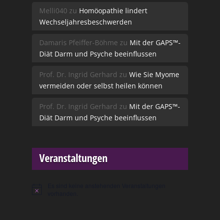
Melli040
zu
Homöopathie lindert
Wechseljahresbeschwerden
Damaris Pfeiffer-Böhme
zu
Mit der GAPS™-
Diät Darm und Psyche beeinflussen
Prof. Dr. Ingrid Gerhard
zu
Wie Sie Myome
vermeiden oder selbst heilen können
Prof. Dr. Ingrid Gerhard
zu
Mit der GAPS™-
Diät Darm und Psyche beeinflussen
Veranstaltungen
Es sind keine anstehenden Veranstaltungen
Hinweis
vorhanden.