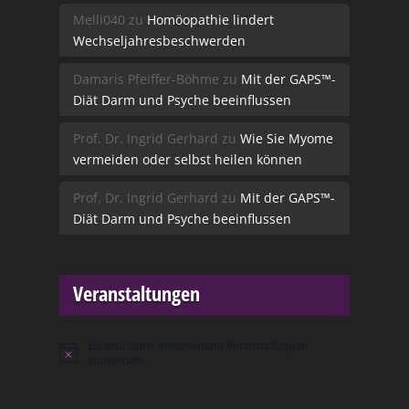
Melli040
zu
Homöopathie lindert
Wechseljahresbeschwerden
Damaris Pfeiffer-Böhme
zu
Mit der GAPS™-
Diät Darm und Psyche beeinflussen
Prof. Dr. Ingrid Gerhard
zu
Wie Sie Myome
vermeiden oder selbst heilen können
Prof. Dr. Ingrid Gerhard
zu
Mit der GAPS™-
Diät Darm und Psyche beeinflussen
Veranstaltungen
Es sind keine anstehenden Veranstaltungen
Hinweis
vorhanden.