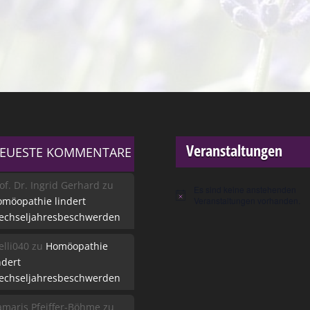
Veranstaltungen
EUESTE KOMMENTARE
of. Dr. Ingrid Gerhard
zu
Es sind keine anstehenden
Hinweis
möopathie lindert
Veranstaltungen vorhanden.
echseljahresbeschwerden
lli040
zu
Homöopathie
ndert
echseljahresbeschwerden
maris Pfeiffer-Böhme
zu