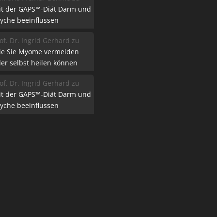
it der GAPS™-Diät Darm und
yche beeinflussen
of. Dr. Ingrid Gerhard
zu
ie Sie Myome vermeiden
er selbst heilen können
of. Dr. Ingrid Gerhard
zu
it der GAPS™-Diät Darm und
yche beeinflussen