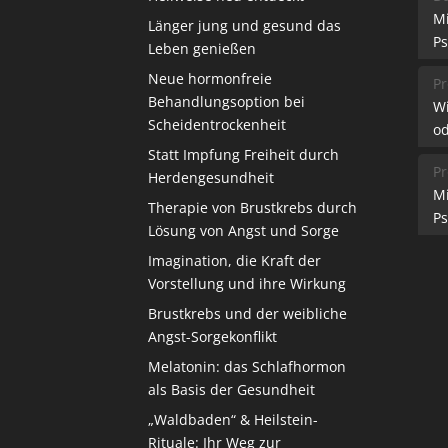
M
Länger jung und gesund das
Ps
Leben genießen
Neue hormonfreie
Pr
Behandlungsoption bei
W
Scheidentrockenheit
od
Statt Impfung Freiheit durch
Pr
Herdengesundheit
M
Therapie von Brustkrebs durch
Ps
Lösung von Angst und Sorge
Imagination, die Kraft der
Vorstellung und ihre Wirkung
Brustkrebs und der weibliche
Angst-Sorgekonflikt
Melatonin: das Schlafhormon
als Basis der Gesundheit
„Waldbaden“ & Heilstein-
Rituale: Ihr Weg zur