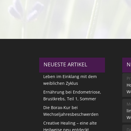
NEUESTE ARTIKEL
N
Leben im Einklang mit dem
Pr
weiblichen Zyklus
Ho
W
Ernährung bei Endometriose,
Brustkrebs, Teil 1, Sommer
Me
Die Borax-Kur bei
li
Wechseljahresbeschwerden
W
Creative Healing – eine alte
Heilweise neu entdeckt
Da