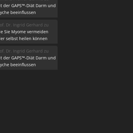
it der GAPS™-Diät Darm und
yche beeinflussen
of. Dr. Ingrid Gerhard
zu
ie Sie Myome vermeiden
er selbst heilen können
of. Dr. Ingrid Gerhard
zu
it der GAPS™-Diät Darm und
yche beeinflussen