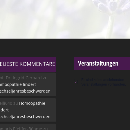
Veranstaltungen
EUESTE KOMMENTARE
of. Dr. Ingrid Gerhard
zu
Es sind keine anstehenden
Hinweis
möopathie lindert
Veranstaltungen vorhanden.
echseljahresbeschwerden
lli040
zu
Homöopathie
ndert
echseljahresbeschwerden
maris Pfeiffer-Böhme
zu