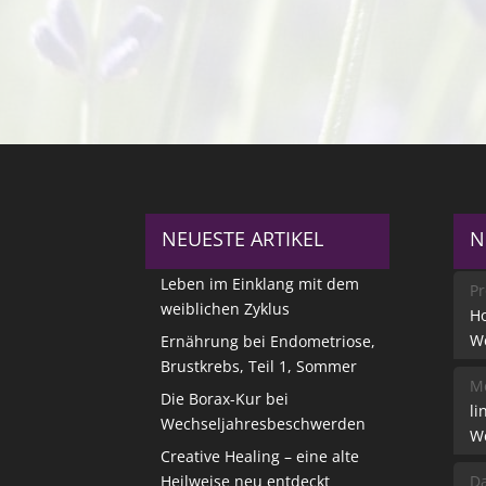
NEUESTE ARTIKEL
N
Leben im Einklang mit dem
Pr
weiblichen Zyklus
Ho
W
Ernährung bei Endometriose,
Brustkrebs, Teil 1, Sommer
Me
Die Borax-Kur bei
li
Wechseljahresbeschwerden
W
Creative Healing – eine alte
Heilweise neu entdeckt
Da