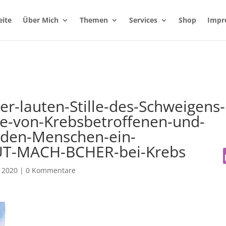
eite
Über Mich
Themen
Services
Shop
Impr
r-lauten-Stille-des-Schweigens-
te-von-Krebsbetroffenen-und-
den-Menschen-ein-
T-MACH-BCHER-bei-Krebs
 2020
|
0 Kommentare