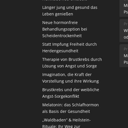
M
Länger jung und gesund das
Ps
Leben genießen
Neue hormonfreie
Pr
Behandlungsoption bei
W
Scheidentrockenheit
od
Statt Impfung Freiheit durch
Pr
Herdengesundheit
M
Therapie von Brustkrebs durch
Ps
Lösung von Angst und Sorge
Imagination, die Kraft der
Vorstellung und ihre Wirkung
Brustkrebs und der weibliche
Angst-Sorgekonflikt
Melatonin: das Schlafhormon
als Basis der Gesundheit
„Waldbaden“ & Heilstein-
Rituale: Ihr Weg zur