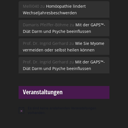
Melli040
zu
Homöopathie lindert
Wechseljahresbeschwerden
Damaris Pfeiffer-Böhme
zu
Mit der GAPS™-
Diät Darm und Psyche beeinflussen
Prof. Dr. Ingrid Gerhard
zu
Wie Sie Myome
vermeiden oder selbst heilen können
Prof. Dr. Ingrid Gerhard
zu
Mit der GAPS™-
Diät Darm und Psyche beeinflussen
Veranstaltungen
Es sind keine anstehenden Veranstaltungen
Hinweis
vorhanden.