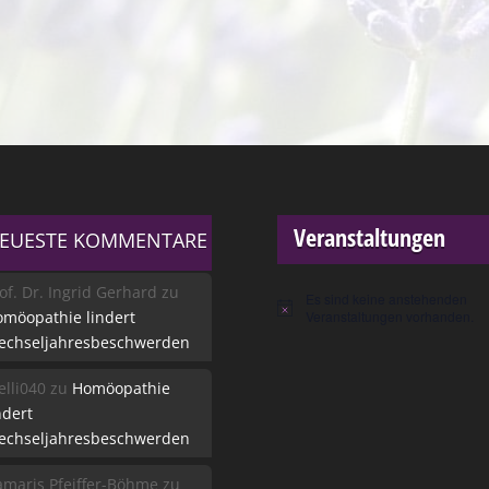
Veranstaltungen
EUESTE KOMMENTARE
of. Dr. Ingrid Gerhard
zu
Es sind keine anstehenden
Hinweis
möopathie lindert
Veranstaltungen vorhanden.
echseljahresbeschwerden
lli040
zu
Homöopathie
ndert
echseljahresbeschwerden
maris Pfeiffer-Böhme
zu