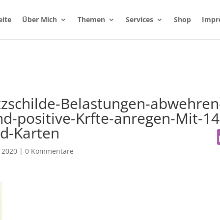
eite
Über Mich
Themen
Services
Shop
Impr
tzschilde-Belastungen-abwehren
d-positive-Krfte-anregen-Mit-14
ld-Karten
 2020
|
0 Kommentare