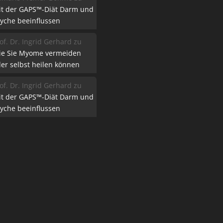
it der GAPS™-Diät Darm und
yche beeinflussen
of. Dr. Ingrid Gerhard
zu
ie Sie Myome vermeiden
er selbst heilen können
of. Dr. Ingrid Gerhard
zu
it der GAPS™-Diät Darm und
yche beeinflussen