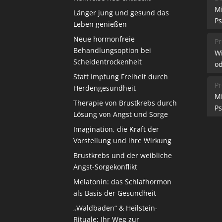
M
Länger jung und gesund das
Ps
Leben genießen
Neue hormonfreie
Pr
Behandlungsoption bei
W
Scheidentrockenheit
od
Statt Impfung Freiheit durch
Pr
Herdengesundheit
M
Therapie von Brustkrebs durch
Ps
Lösung von Angst und Sorge
Imagination, die Kraft der
Vorstellung und ihre Wirkung
Brustkrebs und der weibliche
Angst-Sorgekonflikt
Melatonin: das Schlafhormon
als Basis der Gesundheit
„Waldbaden“ & Heilstein-
Rituale: Ihr Weg zur