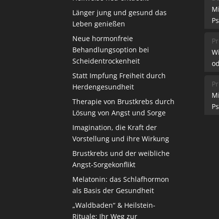
M
Länger jung und gesund das
Ps
Leben genießen
Neue hormonfreie
Pr
Behandlungsoption bei
W
Scheidentrockenheit
od
Statt Impfung Freiheit durch
Pr
Herdengesundheit
M
Therapie von Brustkrebs durch
Ps
Lösung von Angst und Sorge
Imagination, die Kraft der
Vorstellung und ihre Wirkung
Brustkrebs und der weibliche
Angst-Sorgekonflikt
Melatonin: das Schlafhormon
als Basis der Gesundheit
„Waldbaden“ & Heilstein-
Rituale: Ihr Weg zur