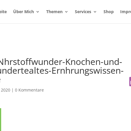
eite
Über Mich
Themen
Services
Shop
Impr
Nhrstoffwunder-Knochen-und-
undertealtes-Ernhrungswissen-
e
 2020
|
0 Kommentare