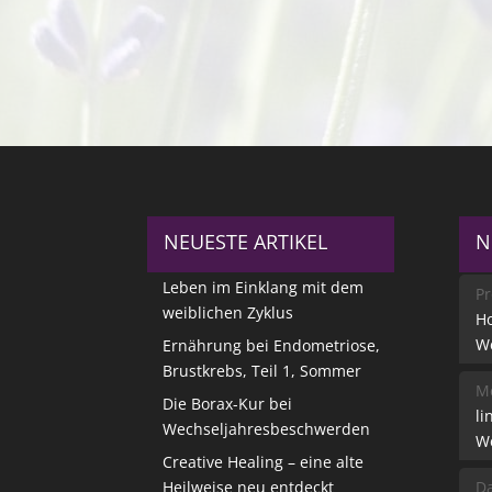
NEUESTE ARTIKEL
N
Leben im Einklang mit dem
Pr
weiblichen Zyklus
Ho
W
Ernährung bei Endometriose,
Brustkrebs, Teil 1, Sommer
Me
Die Borax-Kur bei
li
Wechseljahresbeschwerden
W
Creative Healing – eine alte
Heilweise neu entdeckt
Da