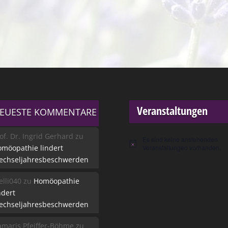
Veranstaltungen
EUESTE KOMMENTARE
of. Dr. Ingrid Gerhard
zu
Es sind keine anstehenden
Hinweis
möopathie lindert
Veranstaltungen vorhanden.
echseljahresbeschwerden
lli040
zu
Homöopathie
ndert
echseljahresbeschwerden
maris Pfeiffer-Böhme
zu