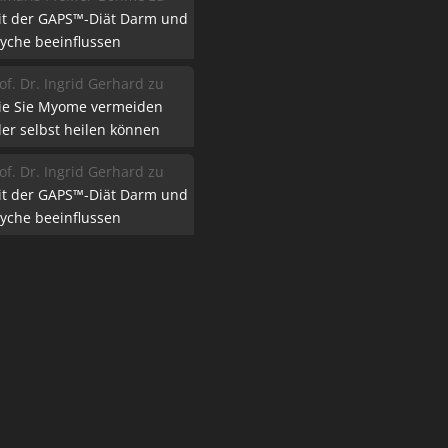
it der GAPS™-Diät Darm und
yche beeinflussen
of. Dr. Ingrid Gerhard
zu
ie Sie Myome vermeiden
er selbst heilen können
of. Dr. Ingrid Gerhard
zu
it der GAPS™-Diät Darm und
yche beeinflussen