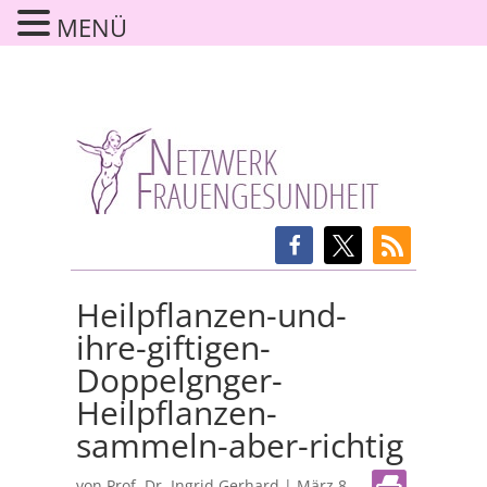
MENÜ
Heilpflanzen-und-
ihre-giftigen-
Doppelgnger-
Heilpflanzen-
sammeln-aber-richtig
von
Prof. Dr. Ingrid Gerhard
|
März 8,