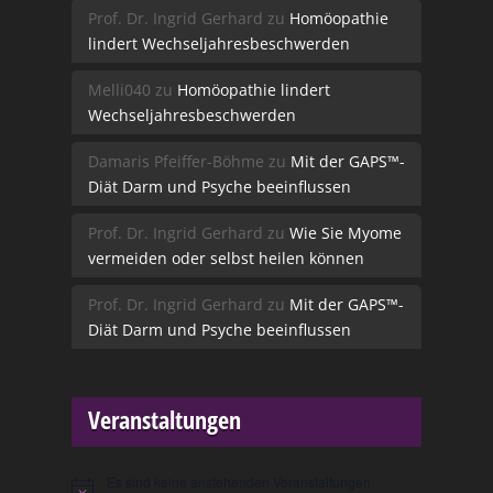
Prof. Dr. Ingrid Gerhard
zu
Homöopathie
lindert Wechseljahresbeschwerden
Melli040
zu
Homöopathie lindert
Wechseljahresbeschwerden
Damaris Pfeiffer-Böhme
zu
Mit der GAPS™-
Diät Darm und Psyche beeinflussen
Prof. Dr. Ingrid Gerhard
zu
Wie Sie Myome
vermeiden oder selbst heilen können
Prof. Dr. Ingrid Gerhard
zu
Mit der GAPS™-
Diät Darm und Psyche beeinflussen
Veranstaltungen
Es sind keine anstehenden Veranstaltungen