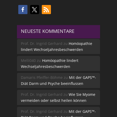
NEUESTE KOMMENTARE
Prof. Dr. Ingrid Gerhard
zu
Homöopathie
lindert Wechseljahresbeschwerden
Melli040
zu
Homöopathie lindert
Wechseljahresbeschwerden
Damaris Pfeiffer-Böhme
zu
Mit der GAPS™-
Diät Darm und Psyche beeinflussen
Prof. Dr. Ingrid Gerhard
zu
Wie Sie Myome
vermeiden oder selbst heilen können
Prof. Dr. Ingrid Gerhard
zu
Mit der GAPS™-