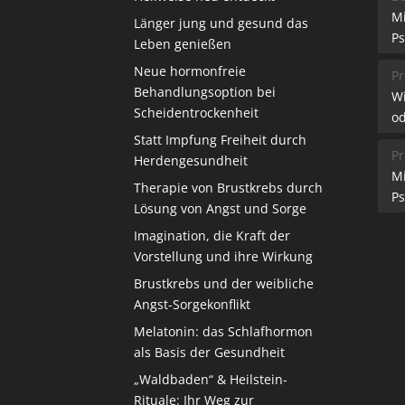
M
Länger jung und gesund das
Ps
Leben genießen
Neue hormonfreie
Pr
Behandlungsoption bei
W
Scheidentrockenheit
od
Statt Impfung Freiheit durch
Pr
Herdengesundheit
M
Therapie von Brustkrebs durch
Ps
Lösung von Angst und Sorge
Imagination, die Kraft der
Vorstellung und ihre Wirkung
Brustkrebs und der weibliche
Angst-Sorgekonflikt
Melatonin: das Schlafhormon
als Basis der Gesundheit
„Waldbaden“ & Heilstein-
Rituale: Ihr Weg zur