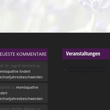
Veranstaltungen
EUESTE KOMMENTARE
of. Dr. Ingrid Gerhard
zu
Es sind keine anstehenden
Hinweis
möopathie lindert
Veranstaltungen vorhanden.
echseljahresbeschwerden
lli040
zu
Homöopathie
ndert
echseljahresbeschwerden
maris Pfeiffer-Böhme
zu