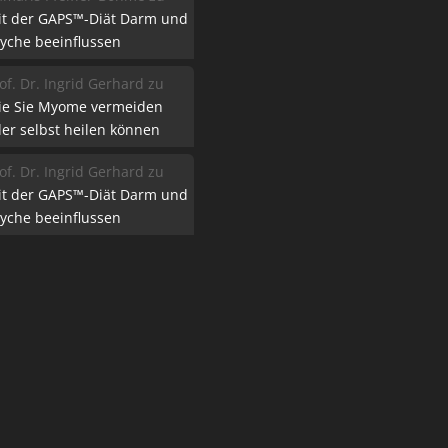
it der GAPS™-Diät Darm und
yche beeinflussen
of. Dr. Ingrid Gerhard
zu
ie Sie Myome vermeiden
er selbst heilen können
of. Dr. Ingrid Gerhard
zu
it der GAPS™-Diät Darm und
yche beeinflussen