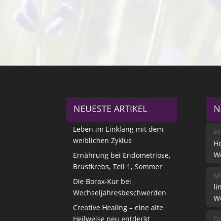
NEUESTE ARTIKEL
N
Leben im Einklang mit dem
Pr
weiblichen Zyklus
Ho
W
Ernährung bei Endometriose,
Brustkrebs, Teil 1, Sommer
Me
Die Borax-Kur bei
li
Wechseljahresbeschwerden
W
Creative Healing – eine alte
Heilweise neu entdeckt
Da