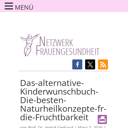
MENÜ
Das-alternative-
Kinderwunschbuch-
Die-besten-
Naturheilkonzepte-fr-
die-Fruchtbarkeit
von
Prof. Dr. Ingrid Gerhard
|
März 7, 2020
|