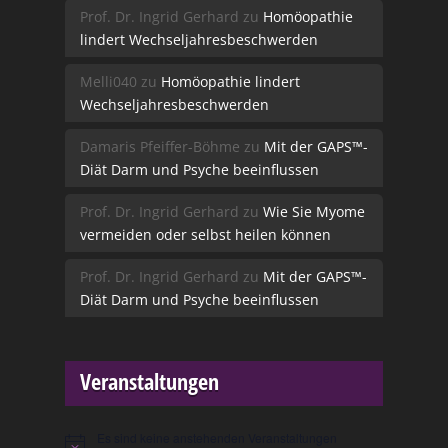
Prof. Dr. Ingrid Gerhard
zu
Homöopathie
lindert Wechseljahresbeschwerden
Melli040
zu
Homöopathie lindert
Wechseljahresbeschwerden
Damaris Pfeiffer-Böhme
zu
Mit der GAPS™-
Diät Darm und Psyche beeinflussen
Prof. Dr. Ingrid Gerhard
zu
Wie Sie Myome
vermeiden oder selbst heilen können
Prof. Dr. Ingrid Gerhard
zu
Mit der GAPS™-
Diät Darm und Psyche beeinflussen
Veranstaltungen
Es sind keine anstehenden Veranstaltungen