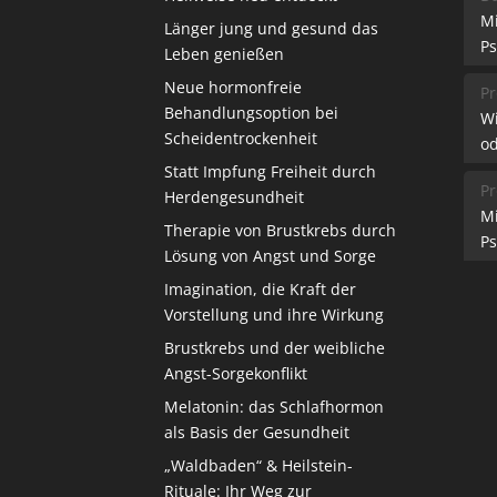
M
Länger jung und gesund das
Ps
Leben genießen
Neue hormonfreie
Pr
Behandlungsoption bei
W
Scheidentrockenheit
od
Statt Impfung Freiheit durch
Pr
Herdengesundheit
M
Therapie von Brustkrebs durch
Ps
Lösung von Angst und Sorge
Imagination, die Kraft der
Vorstellung und ihre Wirkung
Brustkrebs und der weibliche
Angst-Sorgekonflikt
Melatonin: das Schlafhormon
als Basis der Gesundheit
„Waldbaden“ & Heilstein-
Rituale: Ihr Weg zur