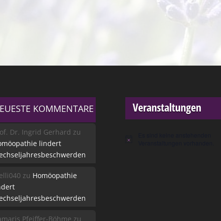
Veranstaltungen
EUESTE KOMMENTARE
of. Dr. Ingrid Gerhard
zu
Es sind keine anstehenden
Hinweis
möopathie lindert
Veranstaltungen vorhanden.
echseljahresbeschwerden
lli040
zu
Homöopathie
ndert
echseljahresbeschwerden
maris Pfeiffer-Böhme
zu