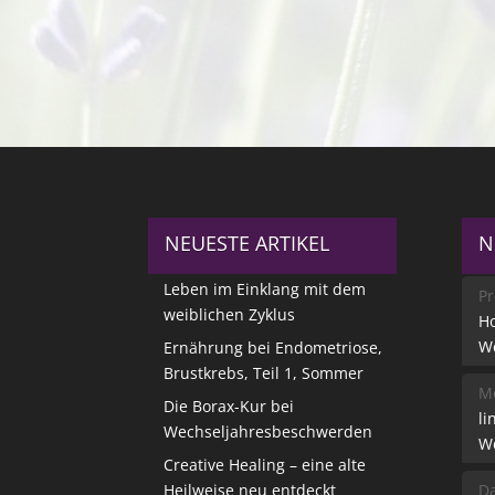
NEUESTE ARTIKEL
N
Leben im Einklang mit dem
Pr
weiblichen Zyklus
Ho
W
Ernährung bei Endometriose,
Brustkrebs, Teil 1, Sommer
Me
Die Borax-Kur bei
li
Wechseljahresbeschwerden
W
Creative Healing – eine alte
Heilweise neu entdeckt
Da