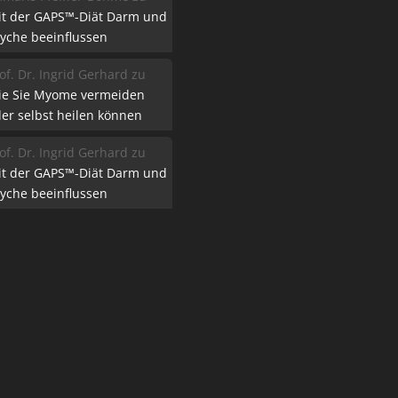
it der GAPS™-Diät Darm und
yche beeinflussen
of. Dr. Ingrid Gerhard
zu
ie Sie Myome vermeiden
er selbst heilen können
of. Dr. Ingrid Gerhard
zu
it der GAPS™-Diät Darm und
yche beeinflussen