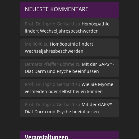
NEUESTE KOMMENTARE
Prof. Dr. Ingrid Gerhard
zu
Homöopathie
lindert Wechseljahresbeschwerden
Melli040
zu
Homöopathie lindert
Wechseljahresbeschwerden
Damaris Pfeiffer-Böhme
zu
Mit der GAPS™-
Diät Darm und Psyche beeinflussen
Prof. Dr. Ingrid Gerhard
zu
Wie Sie Myome
vermeiden oder selbst heilen können
Prof. Dr. Ingrid Gerhard
zu
Mit der GAPS™-
Diät Darm und Psyche beeinflussen
Veranstaltungen