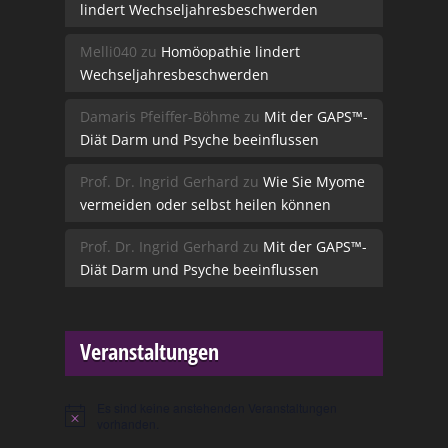
lindert Wechseljahresbeschwerden
Melli040
zu
Homöopathie lindert
Wechseljahresbeschwerden
Damaris Pfeiffer-Böhme
zu
Mit der GAPS™-
Diät Darm und Psyche beeinflussen
Prof. Dr. Ingrid Gerhard
zu
Wie Sie Myome
vermeiden oder selbst heilen können
Prof. Dr. Ingrid Gerhard
zu
Mit der GAPS™-
Diät Darm und Psyche beeinflussen
Veranstaltungen
Es sind keine anstehenden Veranstaltungen
Hinweis
vorhanden.