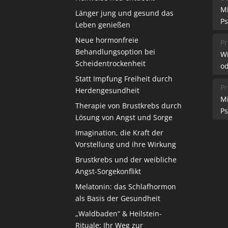
M
Länger jung und gesund das
Ps
Leben genießen
Neue hormonfreie
Pr
Behandlungsoption bei
W
Scheidentrockenheit
od
Statt Impfung Freiheit durch
Pr
Herdengesundheit
M
Therapie von Brustkrebs durch
Ps
Lösung von Angst und Sorge
Imagination, die Kraft der
Vorstellung und ihre Wirkung
Brustkrebs und der weibliche
Angst-Sorgekonflikt
Melatonin: das Schlafhormon
als Basis der Gesundheit
„Waldbaden“ & Heilstein-
Rituale: Ihr Weg zur