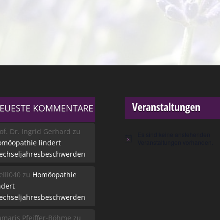
Veranstaltungen
EUESTE KOMMENTARE
of. Dr. Ingrid Gerhard
zu
Es sind keine anstehenden
Hinweis
möopathie lindert
Veranstaltungen vorhanden.
echseljahresbeschwerden
lli040
zu
Homöopathie
ndert
echseljahresbeschwerden
maris Pfeiffer-Böhme
zu