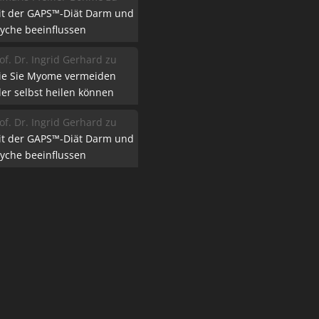
it der GAPS™-Diät Darm und
yche beeinflussen
of. Dr. Ingrid Gerhard
zu
ie Sie Myome vermeiden
er selbst heilen können
of. Dr. Ingrid Gerhard
zu
it der GAPS™-Diät Darm und
yche beeinflussen