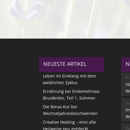
NEUESTE ARTIKEL
N
Leben im Einklang mit dem
Pr
weiblichen Zyklus
Ho
W
Ernährung bei Endometriose,
Brustkrebs, Teil 1, Sommer
Me
Die Borax-Kur bei
li
Wechseljahresbeschwerden
W
Creative Healing – eine alte
Heilweise neu entdeckt
Da