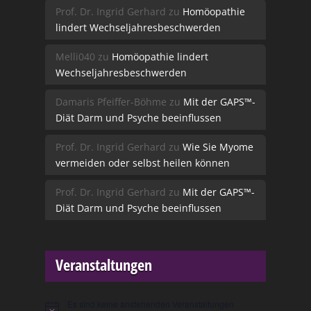
Prof. Dr. Ingrid Gerhard
zu
Homöopathie
lindert Wechseljahresbeschwerden
Melli040
zu
Homöopathie lindert
Wechseljahresbeschwerden
Damaris Pfeiffer-Böhme
zu
Mit der GAPS™-
Diät Darm und Psyche beeinflussen
Prof. Dr. Ingrid Gerhard
zu
Wie Sie Myome
vermeiden oder selbst heilen können
Prof. Dr. Ingrid Gerhard
zu
Mit der GAPS™-
Diät Darm und Psyche beeinflussen
Veranstaltungen
Es sind keine anstehenden Veranstaltungen