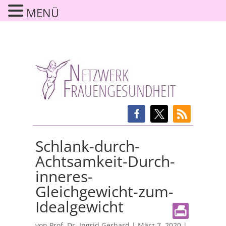
MENÜ
Schlank-durch-
Achtsamkeit-Durch-
inneres-
Gleichgewicht-zum-
Idealgewicht
von
Prof. Dr. Ingrid Gerhard
|
März 7, 2020
|