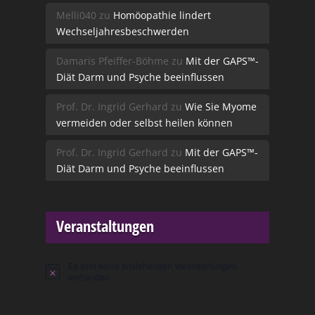
Melli040
zu
Homöopathie lindert
Wechseljahresbeschwerden
Damaris Pfeiffer-Böhme
zu
Mit der GAPS™-
Diät Darm und Psyche beeinflussen
Prof. Dr. Ingrid Gerhard
zu
Wie Sie Myome
vermeiden oder selbst heilen können
Prof. Dr. Ingrid Gerhard
zu
Mit der GAPS™-
Diät Darm und Psyche beeinflussen
Veranstaltungen
Es sind keine anstehenden Veranstaltungen
Hinweis
vorhanden.