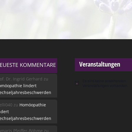
Veranstaltungen
EUESTE KOMMENTARE
of. Dr. Ingrid Gerhard
zu
Es sind keine anstehenden
Hinweis
möopathie lindert
Veranstaltungen vorhanden.
echseljahresbeschwerden
lli040
zu
Homöopathie
ndert
echseljahresbeschwerden
maris Pfeiffer-Böhme
zu