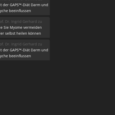
it der GAPS™-Diät Darm und
yche beeinflussen
of. Dr. Ingrid Gerhard
zu
ie Sie Myome vermeiden
er selbst heilen können
of. Dr. Ingrid Gerhard
zu
it der GAPS™-Diät Darm und
yche beeinflussen