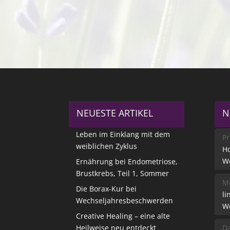
NEUESTE ARTIKEL
N
Leben im Einklang mit dem
Pr
weiblichen Zyklus
Ho
W
Ernährung bei Endometriose,
Brustkrebs, Teil 1, Sommer
Me
Die Borax-Kur bei
li
Wechseljahresbeschwerden
W
Creative Healing – eine alte
Heilweise neu entdeckt
Da