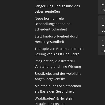
M
Länger jung und gesund das
Ps
Leben genießen
Neue hormonfreie
Pr
Behandlungsoption bei
W
Scheidentrockenheit
od
Statt Impfung Freiheit durch
Pr
Herdengesundheit
M
Therapie von Brustkrebs durch
Ps
Lösung von Angst und Sorge
Imagination, die Kraft der
Vorstellung und ihre Wirkung
Brustkrebs und der weibliche
Angst-Sorgekonflikt
Melatonin: das Schlafhormon
als Basis der Gesundheit
„Waldbaden“ & Heilstein-
Rituale: Ihr Weg zur