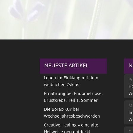
NEUESTE ARTIKEL
N
Leben im Einklang mit dem
Pr
weiblichen Zyklus
Ho
W
Ernährung bei Endometriose,
Brustkrebs, Teil 1, Sommer
Me
Die Borax-Kur bei
li
Wechseljahresbeschwerden
W
Creative Healing – eine alte
Heilweise neu entdeckt
Da