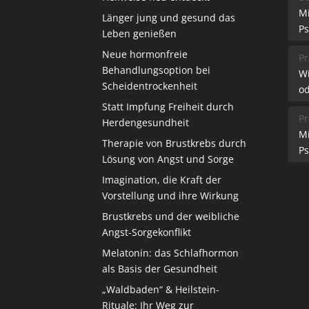
M
Länger jung und gesund das
Ps
Leben genießen
Neue hormonfreie
Pr
Behandlungsoption bei
W
Scheidentrockenheit
od
Statt Impfung Freiheit durch
Pr
Herdengesundheit
M
Therapie von Brustkrebs durch
Ps
Lösung von Angst und Sorge
Imagination, die Kraft der
Vorstellung und ihre Wirkung
Brustkrebs und der weibliche
Angst-Sorgekonflikt
Melatonin: das Schlafhormon
als Basis der Gesundheit
„Waldbaden“ & Heilstein-
Rituale: Ihr Weg zur