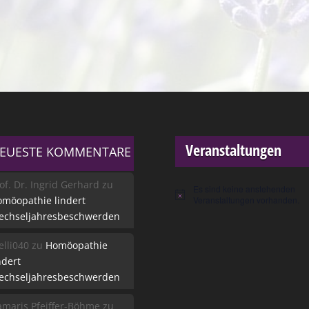
Veranstaltungen
EUESTE KOMMENTARE
of. Dr. Ingrid Gerhard
zu
Es sind keine anstehenden
Hinweis
möopathie lindert
Veranstaltungen vorhanden.
echseljahresbeschwerden
lli040
zu
Homöopathie
ndert
echseljahresbeschwerden
maris Pfeiffer-Böhme
zu