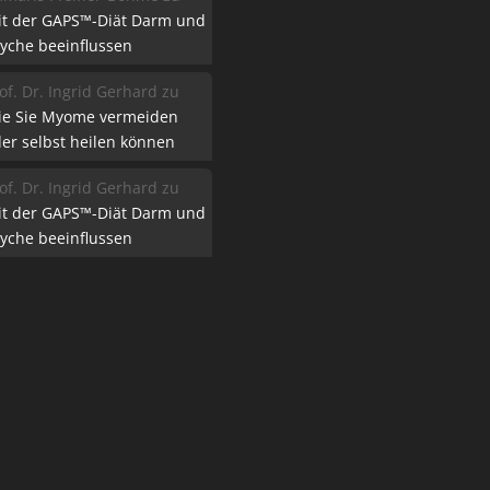
it der GAPS™-Diät Darm und
yche beeinflussen
of. Dr. Ingrid Gerhard
zu
ie Sie Myome vermeiden
er selbst heilen können
of. Dr. Ingrid Gerhard
zu
it der GAPS™-Diät Darm und
yche beeinflussen