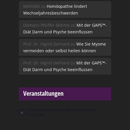
Melli040
zu
Homöopathie lindert
Wechseljahresbeschwerden
Damaris Pfeiffer-Böhme
zu
Mit der GAPS™-
Diät Darm und Psyche beeinflussen
Prof. Dr. Ingrid Gerhard
zu
Wie Sie Myome
vermeiden oder selbst heilen können
Prof. Dr. Ingrid Gerhard
zu
Mit der GAPS™-
Diät Darm und Psyche beeinflussen
Veranstaltungen
Es sind keine anstehenden Veranstaltungen
Hinweis
vorhanden.