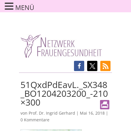
MENÜ
51QxdPdEavL._SX348
_BO1204203200_-210
×300
von
Prof. Dr. Ingrid Gerhard
|
Mai 16, 2018
|
0 Kommentare