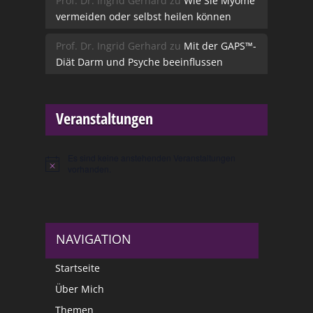
Prof. Dr. Ingrid Gerhard
zu
Wie Sie Myome
vermeiden oder selbst heilen können
Prof. Dr. Ingrid Gerhard
zu
Mit der GAPS™-
Diät Darm und Psyche beeinflussen
Veranstaltungen
Es sind keine anstehenden Veranstaltungen
Hinweis
vorhanden.
NAVIGATION
Startseite
Über Mich
Themen