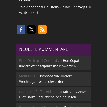
„Waldbaden“ & Heilstein-Rituale: Ihr Weg zur
Achtsamkeit
NEUESTE KOMMENTARE
Prof. Dr. Ingrid Gerhard
zu
Homöopathie
lindert Wechseljahresbeschwerden
Melli040
zu
Homöopathie lindert
Wechseljahresbeschwerden
Damaris Pfeiffer-Böhme
zu
Mit der GAPS™-
Diät Darm und Psyche beeinflussen