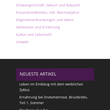
Schwangerschaft, Geburt und Babyzeit
Frauenkrankheiten, inkl. Wechseljahre
Allgemeinerkrankungen und Altern
Heilwissen und Ernährung
Kultur und Lebensstil
Umwelt
NEUESTE ARTIKEL
Leben im Einklang mit dem weiblichen
Zyklus
Ernährung bei Endometriose, Brustkrebs,
Teil 1, Sommer